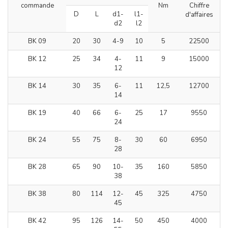
commande
Nm
Chiffre
D
L
d1-
l1-
d'affaires
d2
l2
BK 09
20
30
4-9
10
5
22500
BK 12
25
34
4-
11
9
15000
12
BK 14
30
35
6-
11
12,5
12700
14
BK 19
40
66
6-
25
17
9550
24
BK 24
55
75
8-
30
60
6950
28
BK 28
65
90
10-
35
160
5850
38
BK 38
80
114
12-
45
325
4750
45
BK 42
95
126
14-
50
450
4000