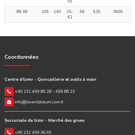
55
BK 48
105
140
15-
56
525
3600
62
Coordonnées
Centre d'Izmir - Quincaillerie et outils à main
+90 232 459 80 28 - 459 88 23
info@leventdokum.com.tr
Succursale de Izmir - Marché des grues
+90 232 459 36 65