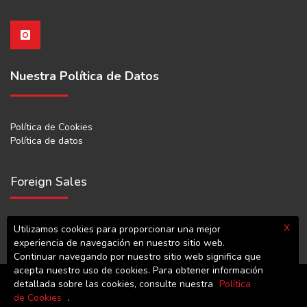
Nuestra Política de Datos
Política de Cookies
Política de datos
Foreign Sales
X
export@leventdokum.com.tr
Utilizamos cookies para proporcionar una mejor
experiencia de navegación en nuestro sitio web.
Continuar navegando por nuestro sitio web significa que
acepta nuestro uso de cookies. Para obtener información
detallada sobre las cookies, consulte nuestra
Política
© Copyright 2022
LEVENT VİNÇ DÖKÜM MAKİNA
de Cookies
.