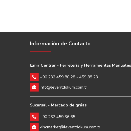
Información de Contacto
Izmir Centrar - Ferretería y Herramientas Manuales
+90 232 459 80 28 - 459 88 23
info@leventdokum.com.tr
Sucursal - Mercado de grúas
+90 232 459 36 65
vincmarket@leventdokum.com.tr