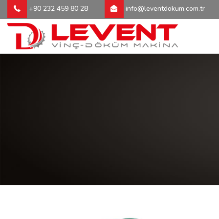
+90 232 459 80 28
info@leventdokum.com.tr