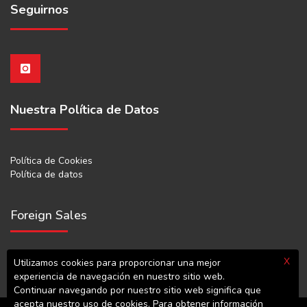
Seguirnos
Nuestra Política de Datos
Política de Cookies
Política de datos
Foreign Sales
X
export@leventdokum.com.tr
Utilizamos cookies para proporcionar una mejor
experiencia de navegación en nuestro sitio web.
Continuar navegando por nuestro sitio web significa que
acepta nuestro uso de cookies. Para obtener información