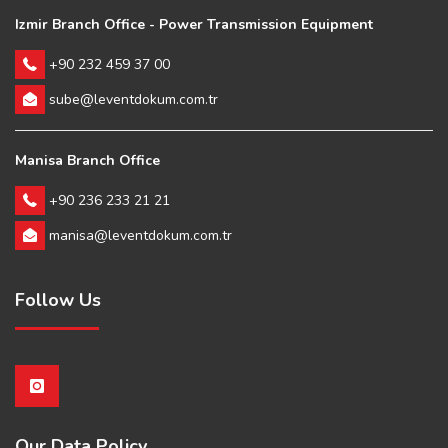
Izmir Branch Office - Power Transmission Equipment
+90 232 459 37 00
sube@leventdokum.com.tr
Manisa Branch Office
+90 236 233 21 21
manisa@leventdokum.com.tr
Follow Us
Our Data Policy