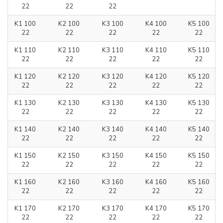
22
22
22
K1 100
K2 100
K3 100
K4 100
K5 100
22
22
22
22
22
K1 110
K2 110
K3 110
K4 110
K5 110
22
22
22
22
22
K1 120
K2 120
K3 120
K4 120
K5 120
22
22
22
22
22
K1 130
K2 130
K3 130
K4 130
K5 130
22
22
22
22
22
K1 140
K2 140
K3 140
K4 140
K5 140
22
22
22
22
22
K1 150
K2 150
K3 150
K4 150
K5 150
22
22
22
22
22
K1 160
K2 160
K3 160
K4 160
K5 160
22
22
22
22
22
K1 170
K2 170
K3 170
K4 170
K5 170
22
22
22
22
22