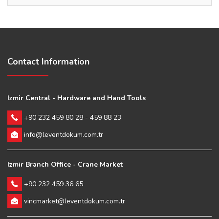
Contact Information
Izmir Central - Hardware and Hand Tools
+90 232 459 80 28 - 459 88 23
info@leventdokum.com.tr
Izmir Branch Office - Crane Market
+90 232 459 36 65
vincmarket@leventdokum.com.tr