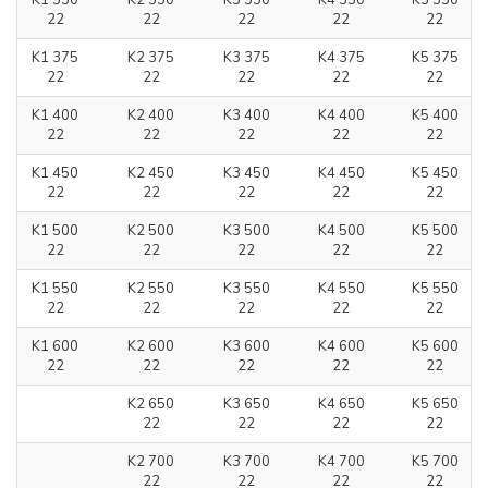
K1 350
K2 350
K3 350
K4 350
K5 350
22
22
22
22
22
K1 375
K2 375
K3 375
K4 375
K5 375
22
22
22
22
22
K1 400
K2 400
K3 400
K4 400
K5 400
22
22
22
22
22
K1 450
K2 450
K3 450
K4 450
K5 450
22
22
22
22
22
K1 500
K2 500
K3 500
K4 500
K5 500
22
22
22
22
22
K1 550
K2 550
K3 550
K4 550
K5 550
22
22
22
22
22
K1 600
K2 600
K3 600
K4 600
K5 600
22
22
22
22
22
K2 650
K3 650
K4 650
K5 650
22
22
22
22
K2 700
K3 700
K4 700
K5 700
22
22
22
22